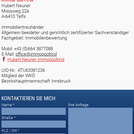
Hubert Neuner
Moosweg 22a
A-6410 Telfs
Immobilientreuhänder
Allgemein beeideter und gerichtlich zertifizierter Sachverständiger
Fachgebiet: Immobilienbewertung
Mobil: +43 (0)664 3877088
E-Mail:
office@immopooltirol
Hubert Neuner Immopooltirol
UID-Nr.: ATU63381236
Mitglied der WKÖ
Bezirkshauptmannschaft Innsbruck
KONTAKTIEREN SIE MICH
Name
Ihre Anfrage
Straße
PLZ / Ort